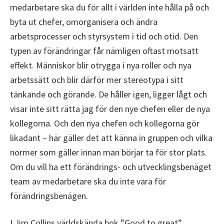
medarbetare ska du för allt i världen inte hålla på och
byta ut chefer, omorganisera och ändra
arbetsprocesser och styrsystem i tid och otid. Den
typen av förändringar får nämligen oftast motsatt
effekt. Människor blir otrygga i nya roller och nya
arbetssätt och blir därför mer stereotypa i sitt
tänkande och görande. De håller igen, ligger lågt och
visar inte sitt rätta jag för den nye chefen eller de nya
kollegorna. Och den nya chefen och kollegorna gör
likadant – här gäller det att känna in gruppen och vilka
normer som gäller innan man börjar ta för stor plats.
Om du vill ha ett förändrings- och utvecklingsbenäget
team av medarbetare ska du inte vara för
förändringsbenägen.
I Jim Collins världskända bok ”Good to great”