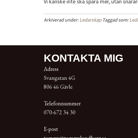
Vi kanske inte ska spara mer, utan snarar
Arkiverad under:
Ledarskap
Taggad som:
Led
KONTAKTA MIG
Adress
Svangatan 4G
806 46 Gävle
Telefonnummer
070-672 34 30
E-post
tommy@tommylundberg.se