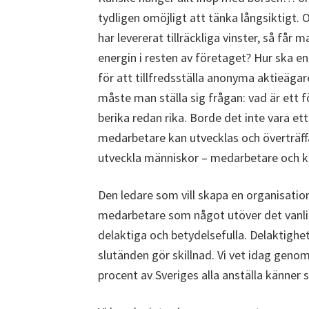
tydligen omöjligt att tänka långsiktigt. 
har levererat tillräckliga vinster, så få
energin i resten av företaget? Hur ska e
för att tillfredsställa anonyma aktieäga
måste man ställa sig frågan: vad är ett f
berika redan rika. Borde det inte vara et
medarbetare kan utvecklas och överträffa
utveckla människor – medarbetare och k
Den ledare som vill skapa en organisatio
medarbetare som något utöver det vanlig
delaktiga och betydelsefulla. Delaktig
slutänden gör skillnad. Vi vet idag geno
procent av Sveriges alla anställa känner 