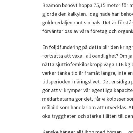
Beamon behövt hoppa 75,15 meter för att 
gjorde den kalkylen. Idag hade han behöv
guldmedaljen runt sin hals. Det är förstå
förväntar oss av våra företag och organi
En följdfundering på detta blir den kring v
fortsätta att växa i all oändlighet? Om ja
nätta sjuttiofemkiloskropp väga 116 kg o
verkar tänka tio år framåt längre, inte e
tidsperioden i näringslivet. Det ensidiga
gör att vi krymper vår egentliga kapacit
medarbetarna gör det, får vi kolosser som
målbild som handlar om att utvecklas. A
öka tryggheten och stärka tilliten till
Kanske hänger allt ihop med börsen… o