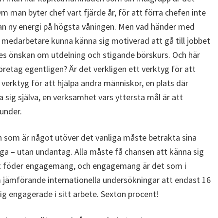
Om man byter chef vart fjärde år, för att förra chefen inte
r man ny energi på högsta våningen. Men vad händer med
n medarbetare kunna känna sig motiverad att gå till jobbet
res önskan om utdelning och stigande börskurs. Och här
öretag egentligen? Är det verkligen ett verktyg för att
t verktyg för att hjälpa andra människor, en plats där
 sig själva, en verksamhet vars yttersta mål är att
under.
n som är något utöver det vanliga måste betrakta sina
a – utan undantag. Alla måste få chansen att känna sig
het föder engagemang, och engagemang är det som i
m jämförande internationella undersökningar att endast 16
sig engagerade i sitt arbete. Sexton procent!