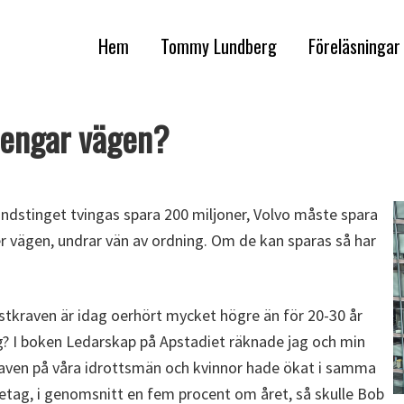
Hem
Tommy Lundberg
Föreläsningar
 pengar vägen?
Landstinget tvingas spara 200 miljoner, Volvo måste spara
er vägen, undrar vän av ordning. Om de kan sparas så har
vinstkraven är idag oerhört mycket högre än för 20-30 år
sig? I boken Ledarskap på Apstadiet räknade jag och min
raven på våra idrottsmän och kvinnor hade ökat i samma
tag, i genomsnitt en fem procent om året, så skulle Bob