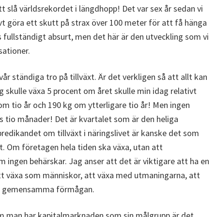
slå världsrekordet i längdhopp! Det var sex år sedan vi
t göra ett skutt på strax över 100 meter för att få hänga
s fullständigt absurt, men det här är den utveckling som vi
sationer.
år ständiga tro på tillväxt. Är det verkligen så att allt kan
g skulle växa 5 procent om året skulle min idag relativt
m tio år och 190 kg om ytterligare tio år! Men ingen
ns tio månader! Det är kvartalet som är den heliga
 predikandet om tillväxt i näringslivet är kanske det som
et. Om företagen hela tiden ska växa, utan att
 ingen behärskar. Jag anser att det är viktigare att ha en
tt växa som människor, att växa med utmaningarna, att
 den gemensamma förmågan.
m man har kapitalmarknaden som sin målgrupp är det