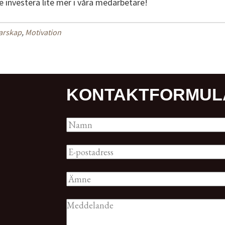
e investera lite mer i våra medarbetare!
arskap
,
Motivation
KONTAKT­FORMUL