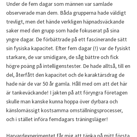
Under de fem dagar som männen var samlade
observerade man dem. Båda grupperna hade väldigt
trevligt, men det hände verkligen häpnadsväckande
saker med den grupp som hade fokuserat på sina
yngre dagar. De förbättrade på ett fascinerande sätt
sin fysiska kapacitet. Efter fem dagar (!) var de fysiskt
starkare, de var smidigare, de såg bättre och fick
högre poäng på intelligenstester. De hade alltså, till en
del, återfått den kapacitet och de karaktärsdrag de
hade när de var 50 år gamla. Håll med om att det här
är tankeväckande! I jakten på att föryngra företagen
skulle man kanske kunna hoppa över dyrbara och
känslomässigt kostsamma omställningsprocesser,
och i stället införa femdagars träningsläger!
Harvardexperimentet får mig att tänka på mitt första