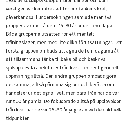
1989 av socialpsykologen Ellen Langer och som
verkligen väcker intresset för hur tankens kraft
påverkar oss. I undersökningen samlade man två
grupper av män i åldern 75–80 år under fem dagar.
Båda grupperna utsattes för ett mentalt
träningsläger, men med lite olika förutsättningar. Den
första gruppen ombads att ägna de fem dagarna åt
att tillsammans tänka tillbaka på och beskriva
självupplevda anekdoter från livet – en rent generell
uppmaning alltså. Den andra gruppen ombads göra
detsamma, alltså påminna sig om och berätta om
händelser ur det egna livet, men bara från när de var
runt 50 år gamla. De fokuserade alltså på upplevelser
från livet när de var 25–30 år yngre än vid den aktuella
tidpunkten.