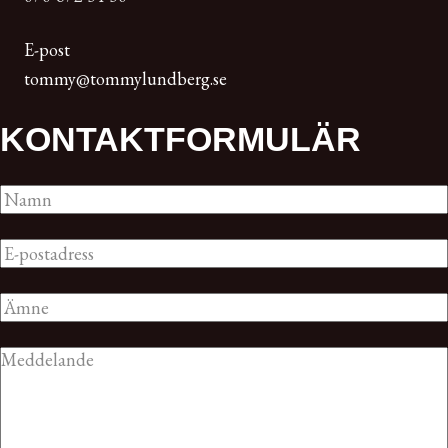
E-post
tommy@tommylundberg.se
KONTAKT­FORMULÄR