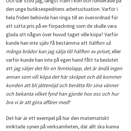
Och där stod jag, längst fram i kön och funderade på
den unge butiksexpeditens arbetssituation. Varför i
hela friden behövde han ringa till en överordnad för
att sätta pris på en förpackning som de skulle vara
glada att någon över huvud taget ville köpa? Varför
kunde han inte själv få bestämma att
hälften så
många brädor kan jag sälja till hälften av priset
, eller
varför kunde han inte på egen hand fått ta beslutet
att
jag säljer det för en femtiolapp, det är ändå ingen
annan som vill köpa det här skräpet och då kommer
kunden att bli jättenöjd och berätta för sina vänner
och bekanta vilket fynd han gjorde hos oss och hur
bra vi är att göra affärer med
?
Det här är ett exempel på hur den matematiskt
inriktade synen på verksamheten, där allt ska kunna