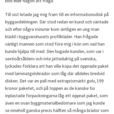
bod eller någon att fråga.
Till sist letade jag mig fram till en informationsdisk på
byggavdelningen. Där stod redan en kund och väntade
och efter några minuter kom äntligen en ung man
klädd i byggvaruhusets profilkläder. Han frågade
vänligt mannen som stod före mig i kön om vad han
kunde hjälpa till med. Den hugade kunden, som var i
sextioårsåldern och inte jätteduktig på svenska,
lyckades förklara att han ville köpa det öppnade paket
med laminatgolvbrädor som låg där alldeles bredvid
disken. Det var en pall med extraprismärkt golv, 199
kronor paketet, och på toppen av de kanske tio
inplastade förpackningarna låg ett öppnat paket, som
även en ovan byggmaterialbedömare som jag kunde
se innehöll ganska precis hälften så många brädor som