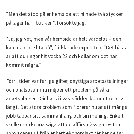
”Men det stod på er hemsida att ni hade två stycken
på lager här i butiken”, försökte jag.
”Ja, jag vet, men vår hemsida är helt värdelös – den
kan man inte lita på”, förklarade expediten. ”Det bästa
är att du ringer hit vecka 22 och kollar om det har
kommit några.”
Förr i tiden var farliga gifter, onyttiga arbetsställningar
och ohälsosamma miljöer ett problem på våra
arbetsplatser. Där har vi i västvärlden kommit relativt
långt. Det stora problem som florerar nu är att många
jobb tappar sitt sammanhang och sin mening. Enkelt
skulle man kunna säga att de affärsmässiga system
som skapas utifrån enbart ekonomiskt tänkande tar