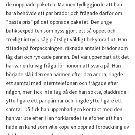
de oöppnade paketen. Mannen tydliggjorde att han
bara behövde ett par brädor och frågade därför om
”bästa pris” på det öppnade paketet. Den unge
butiksexpediten som nyss gjort ett så öppet och
trevligt intryck såg plötsligt väldigt bekymrad ut. Han
tittade på förpackningen, räknade antalet brädor som
låg däri och rynkade pannan. Det var uppenbart att det
här var en knivig fråga för honom att svara på. Han
började slå i den ena pärmen efter den andra, ringde
ett samtal med interntelefonen och frågade efter
någon, men fick inte tag på den han sökte, bläddrade i
ytterligare ett par pärmar och ringde ytterligare ett
samtal. Då fick han uppenbarligen kontakt med den
han var ute efter. Han förklarade i telefonen att han
hade en kund som ville köpa en öppnad förpackning av